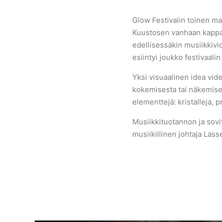
Glow Festivalin toinen ma
Kuustosen vanhaan kappa
edellisessäkin musiikkiv
esiintyi joukko festivaalin
Yksi visuaalinen idea vide
kokemisesta tai näkemisest
elementtejä: kristalleja, p
Musiikkituotannon ja sov
musiikillinen johtaja Lass