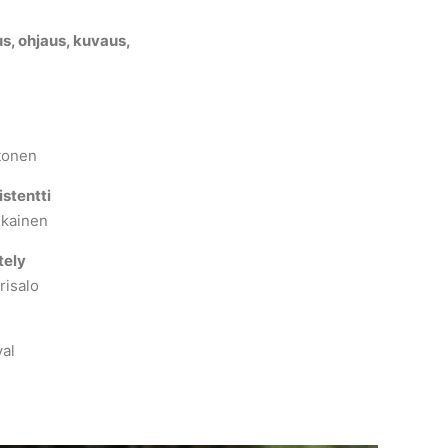
us, ohjaus, kuvaus,
tonen
stentti
ikainen
tely
risalo
val