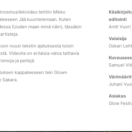
inosmusiikkivideo tehtiin Mikko
Käsikirjoit
leeseen Jää kuuntelemaan. Kuten
editointi
idessa (Uuden maan minä näin), tässäkin
Antti Vuori
 artisteja.
Valaisija
oon nousi tekstin ajatuksesta toisin
Oskari Leh
ä. Videolla on erilaisia valoa taittavia
Kuvausassi
rismoja ja peilejä.
Samuel Vit
ituksen kappaleeseen teki Glown
Värimäärit
e Sakara.
Juhani Vuo
Asiakas
Glow Festi