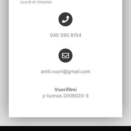
kuva © Ari Vitikainen
040 590 8154
antti.vuori@gmail.com
Vuorifilmi
y-tunnus 2006020-3