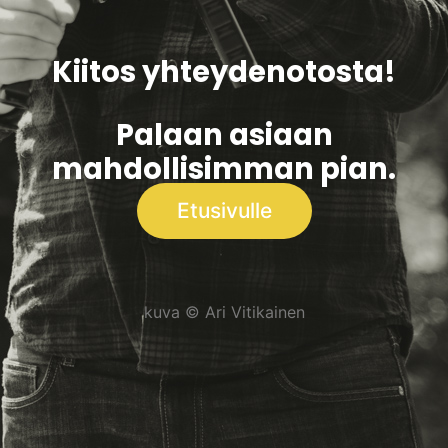
Kiitos yhteydenotosta!
Palaan asiaan
mahdollisimman pian.
Etusivulle
kuva © Ari Vitikainen